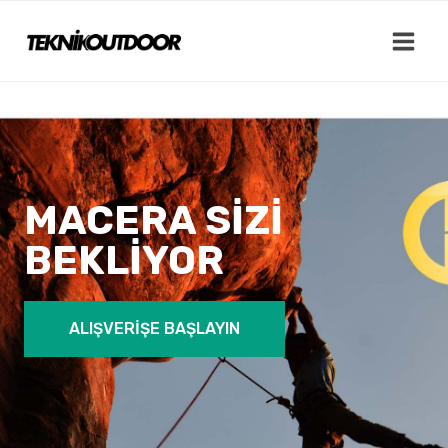
Skip
to
content
MACERA SİZİ
BEKLİYOR
ALIŞVERİŞE BAŞLAYIN