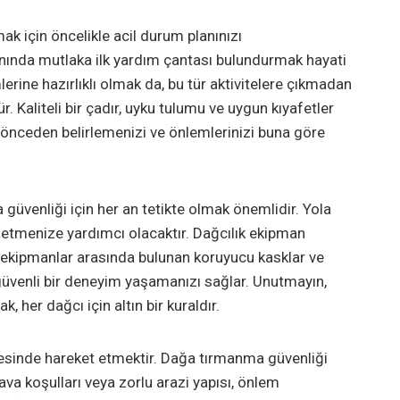
k için öncelikle acil durum planınızı
, yanında mutlaka ilk yardım çantası bulundurmak hayati
lerine hazırlıklı olmak da, bu tür aktivitelere çıkmadan
 Kaliteli bir çadır, uyku tulumu ve uygun kıyafetler
ri önceden belirlemenizi ve önlemlerinizi buna göre
 güvenliği için her an tetikte olmak önemlidir. Yola
f etmenize yardımcı olacaktır. Dağcılık ekipman
için ekipmanlar arasında bulunan koruyucu kasklar ve
i güvenli bir deneyim yaşamanızı sağlar. Unutmayın,
 her dağcı için altın bir kuraldır.
evesinde hareket etmektir. Dağa tırmanma güvenliği
va koşulları veya zorlu arazi yapısı, önlem