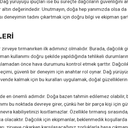
. Dağ yürüyüşü ipuçları ise bu süreçte dağcıların güvenliğini ar
er altın değerindedir. Unutmayın, doğa hep yanımızda olsa da h
 deneyimin tadını çıkartmak için doğru bilgi ve ekipman şartt
LERI
zirveye tırmanırken ilk adımınız olmalıdır. Burada, dağcılık güv
pman kullanımı doğru şekilde yapıldığında tehlikeli durumları
amadan önce hava durumunu kontrol etmek şarttır. Dağcılık 
eçimi, güvenli bir deneyim için anahtar rol oynar. Dağ yürüyüşü
üvende kalmak için bu kuralları uygulamak, doğal güzelliklerin
inde en önemli adımdır. Doğa bazen tahmin edilemez olabilir,
lanımı bu noktada devreye girer, çünkü her bir parça kişi için 
vra kabiliyetinizi kısıtlamazlar. Özellikle tırmanış sırasınd
a olacaktır. Dağcılık için ekipmanlar, beklenmedik koşullarda 
 zirveye çıkarken karşılaşacağınız zorluklarla başa çıkmanızı