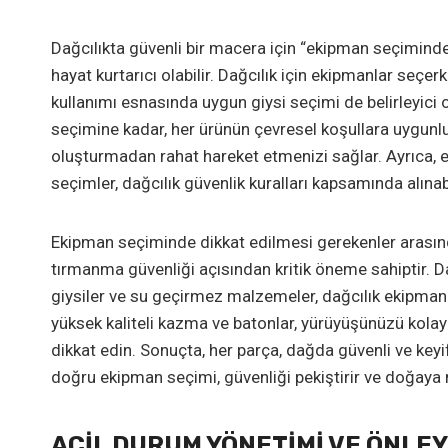
Dağcılıkta güvenli bir macera için “ekipman seçiminde
hayat kurtarıcı olabilir. Dağcılık için ekipmanlar seç
kullanımı esnasında uygun giysi seçimi de belirleyici 
seçimine kadar, her ürünün çevresel koşullara uygunluğ
oluşturmadan rahat hareket etmenizi sağlar. Ayrıca, 
seçimler, dağcılık güvenlik kuralları kapsamında alına
Ekipman seçiminde dikkat edilmesi gerekenler arasınd
tırmanma güvenliği açısından kritik öneme sahiptir. Dağ
giysiler ve su geçirmez malzemeler, dağcılık ekipman 
yüksek kaliteli kazma ve batonlar, yürüyüşünüzü kolayl
dikkat edin. Sonuçta, her parça, dağda güvenli ve keyif
doğru ekipman seçimi, güvenliği pekiştirir ve doğaya
ACIL DURUM YÖNETIMI VE ÖNLEY