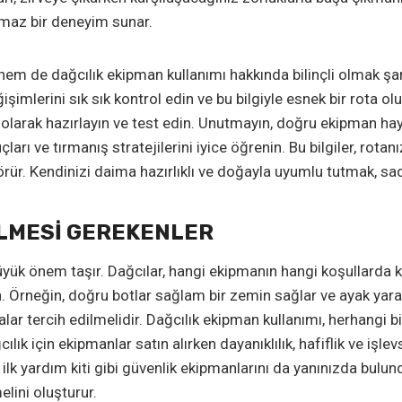
lmaz bir deneyim sunar.
ı hem de dağcılık ekipman kullanımı hakkında bilinçli olmak 
değişimlerini sık sık kontrol edin ve bu bilgiyle esnek bir rota 
 olarak hazırlayın ve test edin. Unutmayın, doğru ekipman hayati
çları ve tırmanış stratejilerini iyice öğrenin. Bu bilgiler, ro
rür. Kendinizi daima hazırlıklı ve doğayla uyumlu tutmak, sade
ILMESI GEREKENLER
yük önem taşır. Dağcılar, hangi ekipmanın hangi koşullarda kull
. Örneğin, doğru botlar sağlam bir zemin sağlar ve ayak yar
alar tercih edilmelidir. Dağcılık ekipman kullanımı, herhangi b
cılık için ekipmanlar satın alırken dayanıklılık, hafiflik ve işl
ilk yardım kiti gibi güvenlik ekipmanlarını da yanınızda bulundu
lini oluşturur.