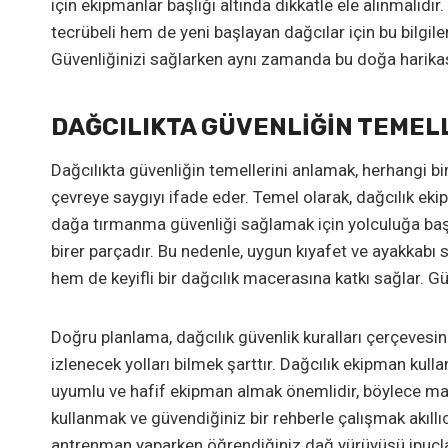
için ekipmanlar başlığı altında dikkatle ele alınmalıdır
tecrübeli hem de yeni başlayan dağcılar için bu bilgil
Güvenliğinizi sağlarken aynı zamanda bu doğa harikası
DAĞCILIKTA GÜVENLIĞIN TEMEL
Dağcılıkta güvenliğin temellerini anlamak, herhangi bir 
çevreye saygıyı ifade eder. Temel olarak, dağcılık eki
dağa tırmanma güvenliği sağlamak için yolculuğa başl
birer parçadır. Bu nedenle, uygun kıyafet ve ayakkabı s
hem de keyifli bir dağcılık macerasına katkı sağlar. G
Doğru planlama, dağcılık güvenlik kuralları çerçeves
izlenecek yolları bilmek şarttır. Dağcılık ekipman kul
uyumlu ve hafif ekipman almak önemlidir, böylece mane
kullanmak ve güvendiğiniz bir rehberle çalışmak akıllıc
antrenman yaparken öğrendiğiniz dağ yürüyüşü ipuçları,