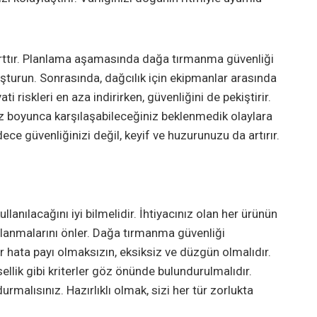
şarttır. Planlama aşamasında dağa tırmanma güvenliği
oluşturun. Sonrasında, dağcılık için ekipmanlar arasında
 riskleri en aza indirirken, güvenliğini de pekiştirir.
tanız boyunca karşılaşabileceğiniz beklenmedik olaylara
ce güvenliğinizi değil, keyif ve huzurunuzu da artırır.
anılacağını iyi bilmelidir. İhtiyacınız olan her ürünün
alanmalarını önler. Dağa tırmanma güvenliği
ir hata payı olmaksızın, eksiksiz ve düzgün olmalıdır.
evsellik gibi kriterler göz önünde bulundurulmalıdır.
rmalısınız. Hazırlıklı olmak, sizi her tür zorlukta