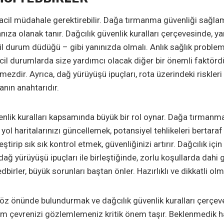
acil müdahale gerektirebilir. Dağa tırmanma güvenliği sağlama
olmanıza olanak tanır. Dağcılık güvenlik kuralları çerçevesinde
acil durum düdüğü – gibi yanınızda olmalı. Anlık sağlık problem
il durumlarda size yardımcı olacak diğer bir önemli faktördür.
ilmezdir. Ayrıca, dağ yürüyüşü ipuçları, rota üzerindeki riskle
anın anahtarıdır.
venlik kuralları kapsamında büyük bir rol oynar. Dağa tırmanma
l haritalarınızı güncellemek, potansiyel tehlikeleri bertara
eştirip sık sık kontrol etmek, güvenliğinizi artırır. Dağcılık 
 dağ yürüyüşü ipuçları ile birleştiğinde, zorlu koşullarda dah
ler, büyük sorunları baştan önler. Hazırlıklı ve dikkatli olmak,
 göz önünde bulundurmak ve dağcılık güvenlik kuralları çerç
im çevrenizi gözlemlemeniz kritik önem taşır. Beklenmedik ha