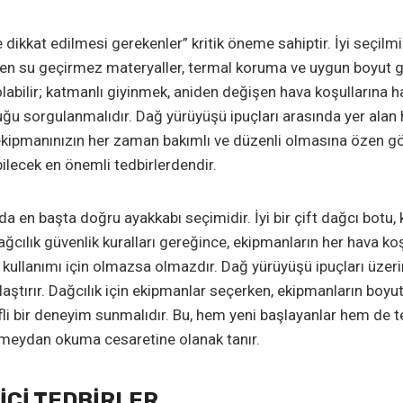
 dikkat edilmesi gerekenler” kritik öneme sahiptir. İyi seçil
erken su geçirmez materyaller, termal koruma ve uygun boyut g
olabilir; katmanlı giyinmek, aniden değişen hava koşullarına h
u sorgulanmalıdır. Dağ yürüyüşü ipuçları arasında yer alan ha
ekipmanınızın her zaman bakımlı ve düzenli olmasına özen gös
bilecek en önemli tedbirlerdendir.
a en başta doğru ayakkabı seçimidir. İyi bir çift dağcı botu
cılık güvenlik kuralları gereğince, ekipmanların her hava koşu
kullanımı için olmazsa olmazdır. Dağ yürüyüşü ipuçları üzeri
aştırır. Dağcılık için ekipmanlar seçerken, ekipmanların boyu
li bir deneyim sunmalıdır. Bu, hem yeni başlayanlar hem de tec
 meydan okuma cesaretine olanak tanır.
ICI TEDBIRLER