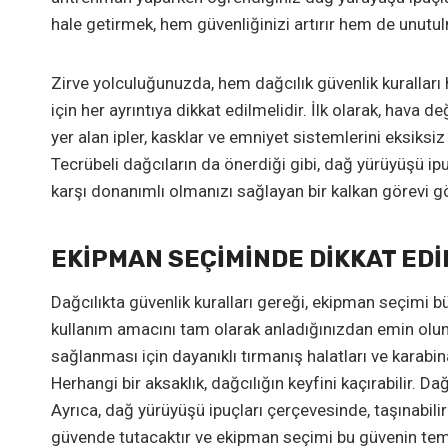
hale getirmek, hem güvenliğinizi artırır hem de unutu
Zirve yolculuğunuzda, hem dağcılık güvenlik kurallar
için her ayrıntıya dikkat edilmelidir. İlk olarak, hava 
yer alan ipler, kasklar ve emniyet sistemlerini eksiksiz
Tecrübeli dağcıların da önerdiği gibi, dağ yürüyüşü ipu
karşı donanımlı olmanızı sağlayan bir kalkan görevi gö
EKIPMAN SEÇIMINDE DIKKAT ED
Dağcılıkta güvenlik kuralları gereği, ekipman seçimi bü
kullanım amacını tam olarak anladığınızdan emin olun
sağlanması için dayanıklı tırmanış halatları ve karabin
Herhangi bir aksaklık, dağcılığın keyfini kaçırabilir. Dağ
Ayrıca, dağ yürüyüşü ipuçları çerçevesinde, taşınabilir 
güvende tutacaktır ve ekipman seçimi bu güvenin teme