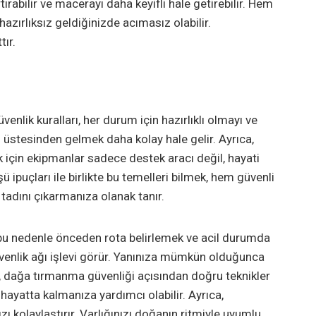
tırabilir ve macerayı daha keyifli hale getirebilir. Hem
azırlıksız geldiğinizde acımasız olabilir.
ır.
enlik kuralları, her durum için hazırlıklı olmayı ve
n üstesinden gelmek daha kolay hale gelir. Ayrıca,
için ekipmanlar sadece destek aracı değil, hayati
 ipuçları ile birlikte bu temelleri bilmek, hem güvenli
 tadını çıkarmanıza olanak tanır.
 bu nedenle önceden rota belirlemek ve acil durumda
güvenlik ağı işlevi görür. Yanınıza mümkün olduğunca
a, dağa tırmanma güvenliği açısından doğru teknikler
hayatta kalmanıza yardımcı olabilir. Ayrıca,
 kolaylaştırır. Varlığınızı doğanın ritmiyle uyumlu