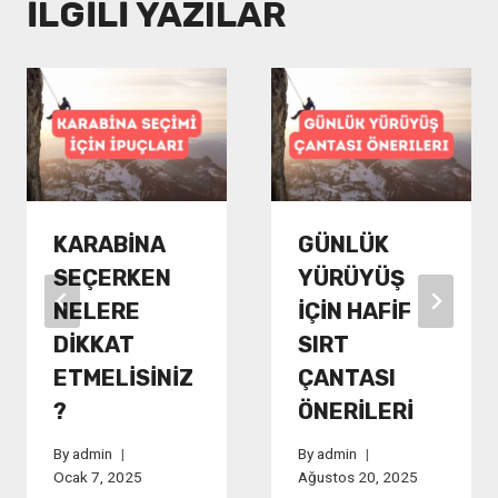
İLGILI YAZILAR
KARABINA
GÜNLÜK
SEÇERKEN
YÜRÜYÜŞ
NELERE
İÇIN HAFIF
DIKKAT
SIRT
ETMELISINIZ
ÇANTASI
?
ÖNERILERI
By
admin
By
admin
Ocak 7, 2025
Ağustos 20, 2025