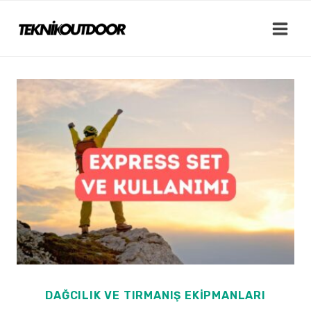
Skip
to
content
DAĞCILIK VE TIRMANIŞ EKIPMANLARI