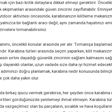
mak için bazı kritik detaylara dikkat etmeyi gerektirir. Öncel
lık ekipmanları arasındaki güven zincirini zayıflatabilir. Emn
tdoor aktivitesi öncesinde, karabinanızın kilitleme mekanizmas
 yalnızca bir bağlantı aracı değil, aynı zamanda hayatınızı em
rvelere tırmanabilirsiniz.
lanımı, öncelikli konular arasında yer alır. Tırmanışa başlama
dır. Karabina türleri arasında seçim yaparken, kilit mekaniz
kesin sırtını dayadığı güvenlik zincirinin sağlam kalmasını sağ
 dayanıklı olanlar, uzun vadede size daha iyi hizmet edecekti
 adımınızı doğru planlamak, karabina nedir konusunda bilinçli
e çok daha yakın olur.
unda birkaç ipucu vermek gerekirse, her şeyden önce karabina
lirtileri gördüğünüzde yenilemeyi ihmal etmeyin. Karabina tü
nda vazgeçilmez olan bu parçaların, sıcaklık ve hava koşullar