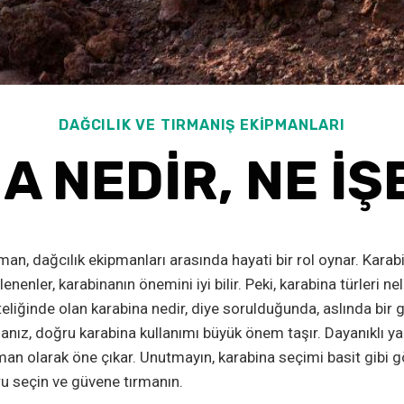
DAĞCILIK VE TIRMANIŞ EKIPMANLARI
A NEDIR, NE İŞ
n, dağcılık ekipmanları arasında hayati bir rol oynar. Karabin
nenler, karabinanın önemini iyi bilir. Peki, karabina türleri ne
iteliğinde olan karabina nedir, diye sorulduğunda, aslında bi
ız, doğru karabina kullanımı büyük önem taşır. Dayanıklı yapı
üman olarak öne çıkar. Unutmayın, karabina seçimi basit gibi 
u seçin ve güvene tırmanın.