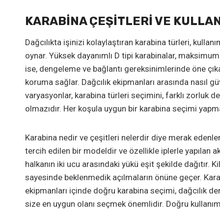
KARABINA ÇEŞITLERI VE KULLA
Dağcılıkta işinizi kolaylaştıran karabina türleri, kulla
oynar. Yüksek dayanımlı D tipi karabinalar, maksimum a
ise, dengeleme ve bağlantı gereksinimlerinde öne çıkar.
koruma sağlar. Dağcılık ekipmanları arasında nasıl gü
varyasyonlar, karabina türleri seçimini, farklı zorluk 
olmazıdır. Her koşula uygun bir karabina seçimi yapma
Karabina nedir ve çeşitleri nelerdir diye merak edenler 
tercih edilen bir modeldir ve özellikle iplerle yapılan 
halkanın iki ucu arasındaki yükü eşit şekilde dağıtır. 
sayesinde beklenmedik açılmaların önüne geçer. Karabin
ekipmanları içinde doğru karabina seçimi, dağcılık deney
size en uygun olanı seçmek önemlidir. Doğru kullanımı,