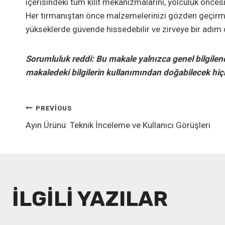
içerisindeki tüm kilit mekanizmalarını, yolculuk öncesi
Her tırmanıştan önce malzemelerinizi gözden geçirme
yükseklerde güvende hissedebilir ve zirveye bir adım d
Sorumluluk reddi: Bu makale yalnızca genel bilgilen
makaledeki bilgilerin kullanımından doğabilecek hiç
YAZI
PREVIOUS
Ayın Ürünü: Teknik İnceleme ve Kullanıcı Görüşleri
GEZINMESI
İLGILI YAZILAR