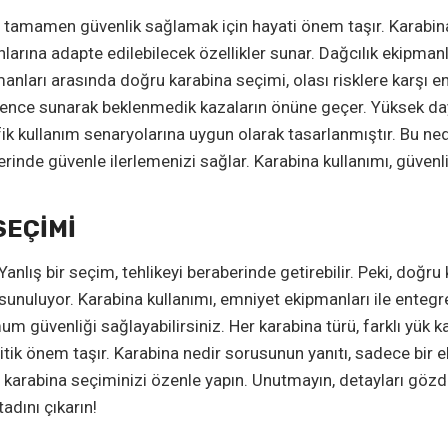
e tamamen güvenlik sağlamak için hayati önem taşır. Karabina tür
anlarına adapte edilebilecek özellikler sunar. Dağcılık ekipmanl
nları arasında doğru karabina seçimi, olası risklere karşı en 
ir güvence sunarak beklenmedik kazaların önüne geçer. Yüksek 
sifik kullanım senaryolarına uygun olarak tasarlanmıştır. Bu 
inde güvenle ilerlemenizi sağlar. Karabina kullanımı, güvenli
SEÇIMI
Yanlış bir seçim, tehlikeyi beraberinde getirebilir. Peki, doğr
e sunuluyor. Karabina kullanımı, emniyet ekipmanları ile entegr
um güvenliği sağlayabilirsiniz. Her karabina türü, farklı yük k
tik önem taşır. Karabina nedir sorusunun yanıtı, sadece bir e
karabina seçiminizi özenle yapın. Unutmayın, detayları gözden
adını çıkarın!