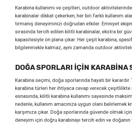
Karabina kullanımı ve çeşitleri, outdoor aktivitelerind
karabinalar dikkat çekerken, her biri farklı kullanım al
tırmanış deneyiminizi doğrudan etkiler. Emniyet ekipma
sırasında tercih edilen kilitli karabinalar, ekstra b
kapasitesiyle ön plana çıkar. Her çeşit karabina, spe
bilgilenmekle kalmaz, aynı zamanda outdoor aktiviteler
DOĞA SPORLARI İÇIN KARABINA 
Karabina seçimi, doğa sporlarında hayati bir karardır. 
karabina türleri her ihtiyaca cevap verecek çeşitlilikt
esnasında, kilitli karabina kullanımı sayesinde maksim
nedenle, kullanım amacınıza uygun olanı belirlemek kri
karşımıza çıkar. Doğa sporlarında güvende olmak için 
deneyim için doğru karabinayı tercih edin ve doğanın t