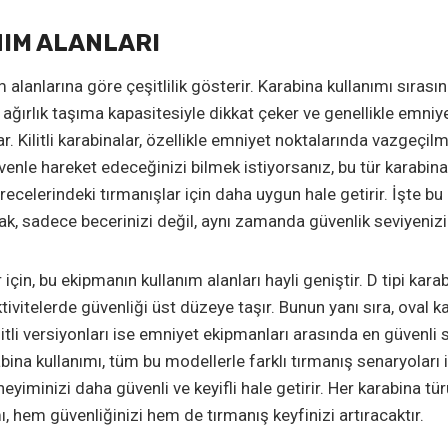
NIM ALANLARI
nım alanlarına göre çeşitlilik gösterir. Karabina kullanımı sıras
ğırlık taşıma kapasitesiyle dikkat çeker ve genellikle emniyet
 Kilitli karabinalar, özellikle emniyet noktalarında vazgeçilm
venle hareket edeceğinizi bilmek istiyorsanız, bu tür karabi
derecelerindeki tırmanışlar için daha uygun hale getirir. İşte 
k, sadece becerinizi değil, aynı zamanda güvenlik seviyenizi 
için, bu ekipmanın kullanım alanları hayli geniştir. D tipi kara
aktivitelerde güvenliği üst düzeye taşır. Bunun yanı sıra, oval 
Kilitli versiyonları ise emniyet ekipmanları arasında en güvenli
a kullanımı, tüm bu modellerle farklı tırmanış senaryoları i
iminizi daha güvenli ve keyifli hale getirir. Her karabina türü
 hem güvenliğinizi hem de tırmanış keyfinizi artıracaktır.