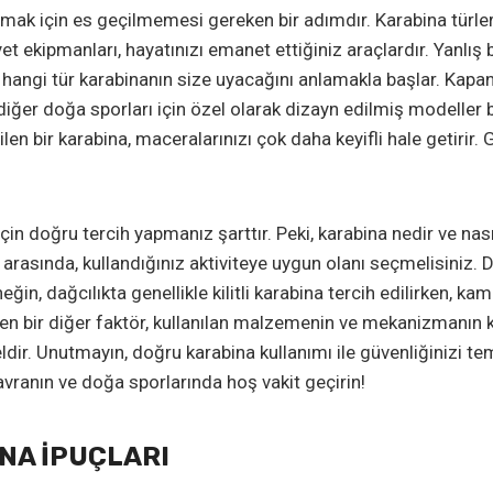
amak için es geçilmemesi gereken bir adımdır. Karabina türler
et ekipmanları, hayatınızı emanet ettiğiniz araçlardır. Yanlış
, hangi tür karabinanın size uyacağını anlamakla başlar. Kapan
e diğer doğa sporları için özel olarak dizayn edilmiş modeller
ilen bir karabina, maceralarınızı çok daha keyifli hale getirir
n doğru tercih yapmanız şarttır. Peki, karabina nedir ve nasıl 
 arasında, kullandığınız aktiviteye uygun olanı seçmelisiniz. 
ğin, dağcılıkta genellikle kilitli karabina tercih edilirken, ka
n bir diğer faktör, kullanılan malzemenin ve mekanizmanın kali
dir. Unutmayın, doğru karabina kullanımı ile güvenliğinizi temi
 davranın ve doğa sporlarında hoş vakit geçirin!
NA İPUÇLARI