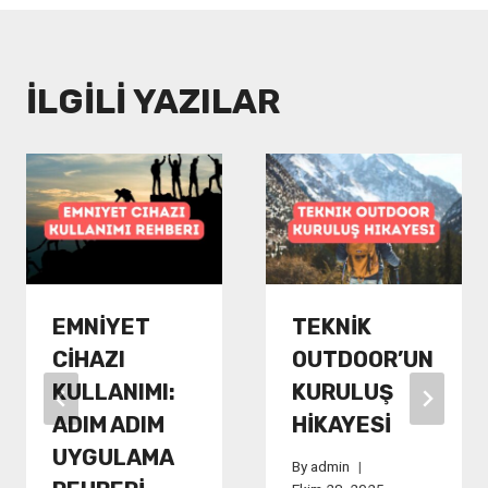
İLGILI YAZILAR
EMNIYET
TEKNIK
CIHAZI
OUTDOOR’UN
KULLANIMI:
KURULUŞ
ADIM ADIM
HIKAYESI
UYGULAMA
By
admin