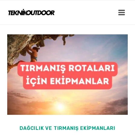
Skip
to
content
DAĞCILIK VE TIRMANIŞ EKIPMANLARI