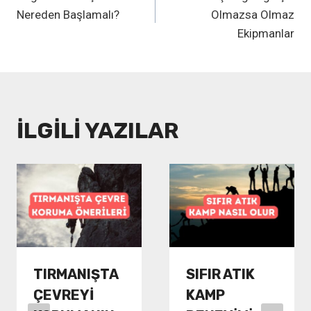
GEZINMESI
Nereden Başlamalı?
Olmazsa Olmaz
Ekipmanlar
İLGILI YAZILAR
TIRMANIŞTA
SIFIR ATIK
ÇEVREYI
KAMP