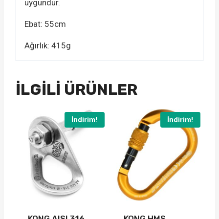
uygundur.
Ebat: 55cm
Ağırlık: 415g
İLGILI ÜRÜNLER
İndirim!
İndirim!
KONG AISI 316
KONG HMS