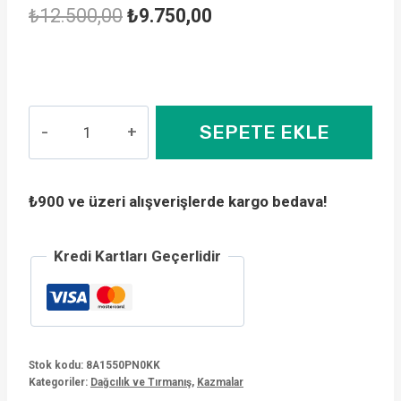
Orijinal
Şu
₺
12.500,00
₺
9.750,00
fiyat:
andaki
₺12.500,00.
fiyat:
₺9.750,00.
Kong
SEPETE EKLE
Dhino
Alpine
Teknik
₺900 ve üzeri alışverişlerde kargo bedava!
Buz
Kazması
Kredi Kartları Geçerlidir
55cm
adet
Stok kodu:
8A1550PN0KK
Kategoriler:
Dağcılık ve Tırmanış
,
Kazmalar