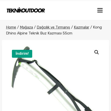
Skip
to
content
Home
/
Mağaza
/
Dağcılık ve Tırmanış
/
Kazmalar
/
Kong
Dhino Alpine Teknik Buz Kazması 55cm
İndirim!